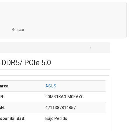
Buscar
 DDR5/ PCIe 5.0
arca:
ASUS
/N:
90MB1KA0-M0EAYC
AN:
4711387814857
sponibilidad:
Bajo Pedido