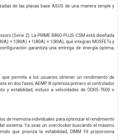
vanzadas de las placas base ASUS de una manera simple y
ocessors (Serie 2). La PRIME B860-PLUS-CSM está diseñada
(80A) + 1(80A) + 1(80A) + 1(80A), que integran MOSFETs y
configuración garantiza una entrega de energía óptima,
.
e que permite a los usuarios obtener un rendimiento de
e en dos fases, AEMP III optimiza primero el controlador
ento y estabilidad, incluso a velocidades de DDR5-7600 o
los de memoria individuales para optimizar el rendimiento
d del sistema. Ya seas un overclocker buscando el máximo
ido que prioriza la estabilidad, DIMM Fit proporciona