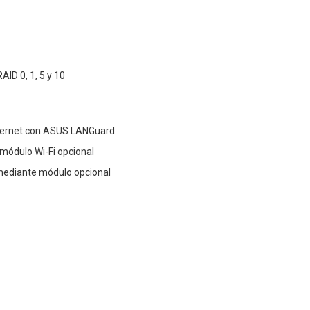
ID 0, 1, 5 y 10
thernet con ASUS LANGuard
 módulo Wi-Fi opcional
 mediante módulo opcional