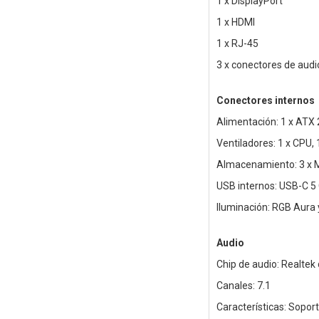
1 x DisplayPort
1 x HDMI
1 x RJ-45
3 x conectores de audi
Conectores internos
Alimentación: 1 x ATX 
Ventiladores: 1 x CPU, 
Almacenamiento: 3 x M
USB internos: USB-C 5
Iluminación: RGB Aura
Audio
Chip de audio: Realtek 
Canales: 7.1
Características: Sopor