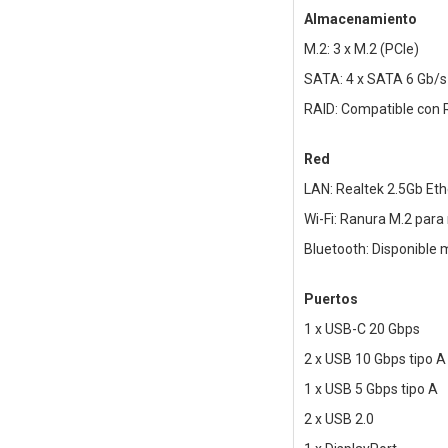
Almacenamiento
M.2: 3 x M.2 (PCIe)
SATA: 4 x SATA 6 Gb/s
RAID: Compatible con RA
Red
LAN: Realtek 2.5Gb E
Wi-Fi: Ranura M.2 para
Bluetooth: Disponible
Puertos
1 x USB-C 20 Gbps
2 x USB 10 Gbps tipo A
1 x USB 5 Gbps tipo A
2 x USB 2.0