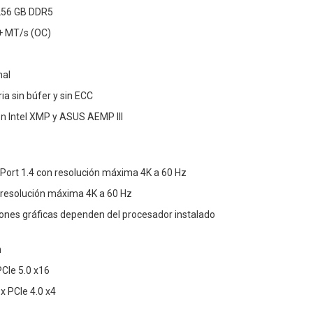
256 GB DDR5
+ MT/s (OC)
nal
a sin búfer y sin ECC
on Intel XMP y ASUS AEMP III
ayPort 1.4 con resolución máxima 4K a 60 Hz
 resolución máxima 4K a 60 Hz
iones gráficas dependen del procesador instalado
n
PCIe 5.0 x16
x PCIe 4.0 x4