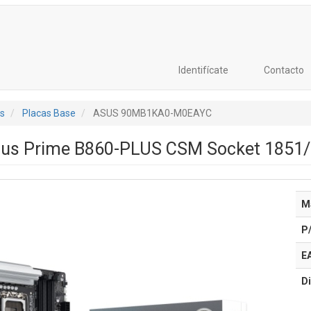
Identifícate
Contacto
s
Placas Base
ASUS 90MB1KA0-M0EAYC
sus Prime B860-PLUS CSM Socket 1851/
M
P
E
Di