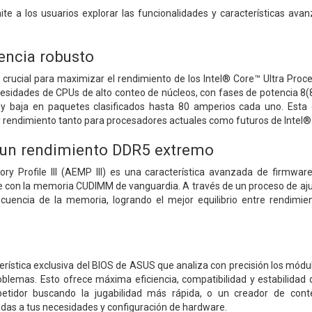
te a los usuarios explorar las funcionalidades y características a
encia robusto
s crucial para maximizar el rendimiento de los Intel® Core™ Ultra Pr
ecesidades de CPUs de alto conteo de núcleos, con fases de potencia 8
 y baja en paquetes clasificados hasta 80 amperios cada uno. Esta 
d y rendimiento tanto para procesadores actuales como futuros de Intel®
 un rendimiento DDR5 extremo
 Profile III (AEMP III) es una característica avanzada de firmwar
con la memoria CUDIMM de vanguardia. A través de un proceso de ajust
recuencia de la memoria, logrando el mejor equilibrio entre rendimi
erística exclusiva del BIOS de ASUS que analiza con precisión los módu
roblemas. Esto ofrece máxima eficiencia, compatibilidad y estabilida
etidor buscando la jugabilidad más rápida, o un creador de conten
das a tus necesidades y configuración de hardware.