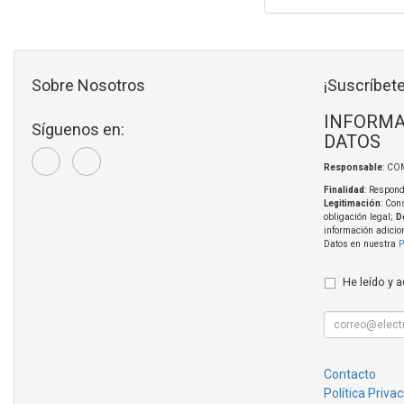
Sobre Nosotros
¡Suscríbete
INFORMA
Síguenos en:
DATOS
Responsable
: CO
Finalidad
: Respond
Legitimación
: Con
obligación legal;
D
información adicio
Datos en nuestra
P
He leído y 
Contacto
Política Priva