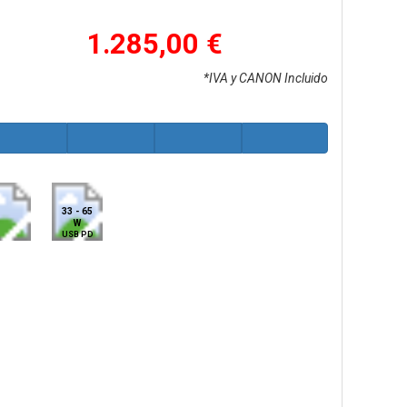
1.285,00 €
*IVA y CANON Incluido
33 - 65
W
USB PD