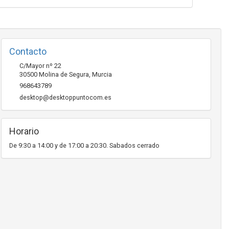
Contacto
C/Mayor nº 22
30500
Molina de Segura
,
Murcia
968643789
desktop@desktoppuntocom.es
Horario
De 9:30 a 14:00 y de 17:00 a 20:30. Sabados cerrado