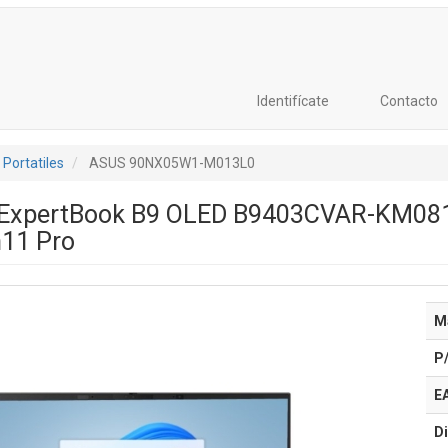
Identifícate
Contacto
Portatiles
ASUS 90NX05W1-M013L0
s ExpertBook B9 OLED B9403CVAR-KM081
n11 Pro
M
P
E
Di