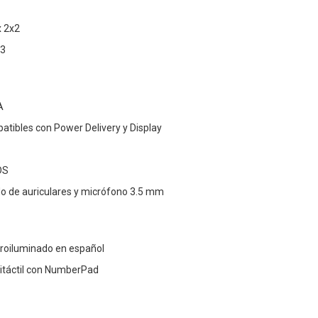
x 2x2
.3
A
atibles con Power Delivery y Display
DS
o de auriculares y micrófono 3.5 mm
etroiluminado en español
ltitáctil con NumberPad