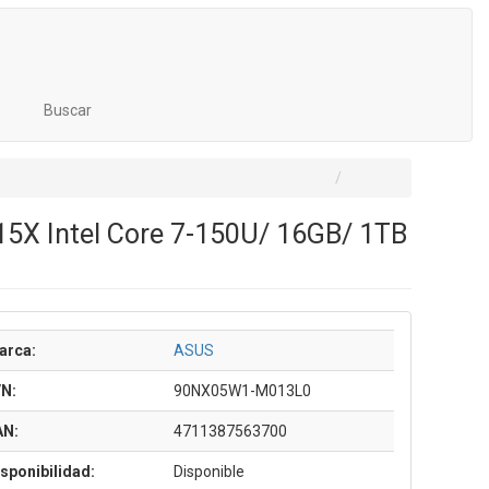
Buscar
5X Intel Core 7-150U/ 16GB/ 1TB
arca:
ASUS
/N:
90NX05W1-M013L0
AN:
4711387563700
sponibilidad:
Disponible