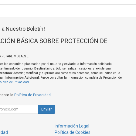
 a Nuestro Boletín!
CIÓN BÁSICA SOBRE PROTECCIÓN DE
MPUTARE MOLA, S.L.
er las consultas planteadas por el usuario y enviarle la información solicitada;
sentimiento del usuario;
Destinatarios
: Solo se realizan cesiones si existe una
erechos
: Acceder, rectificar y suprimir, así como otros derechos, como se indica en la
nal;
Información Adicional
: Puede consultar la información completa de Protección de
olítica de Privacidad
.
acepto la
Política de Privacidad
.
Enviar
Información Legal
cidad
Política de Cookies