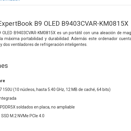
s ExpertBook B9 OLED B9403CVAR-KM0815X
 OLED B9403CVAR-KM0815X es un portátil con una aleación de magnesi
 la máxima portabilidad y durabilidad. Además este ordenador cuen
 y dos ventiladores de refrigeración inteligentes.
nes
are
 7 150U (10 núcleos, hasta 5.40 GHz, 12 MB de caché, 64 bits)
 integrada
PDDR5X soldados en placa, no ampliable
 SSD M.2 NVMe PCIe 4.0