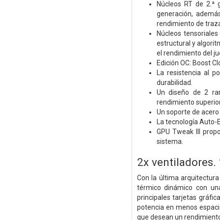
Núcleos RT de 2.ª 
generación, ademá
rendimiento de traz
Núcleos tensoriales
estructural y algor
el rendimiento del 
Edición OC: Boost 
La resistencia al p
durabilidad.
Un diseño de 2 ran
rendimiento superio
Un soporte de acero 
La tecnología Auto-E
GPU Tweak III propo
sistema.
2x ventiladores. 
Con la última arquitectu
térmico dinámico con una
principales tarjetas gráfi
potencia en menos espacio
que desean un rendimiento