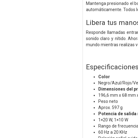
Mantenga presionado el b
automáticamente. Todos lo
Libera tus mano
Responde llamadas entran
sonido claro y nítido. Aho
mundo mientras realizas va
Especificacione
Color
Negro/Azul/Rojo/V
Dimensiones del p
196,6 mm x 68 mm 
Peso neto
Aprox. 597 g
Potencia de salida
1×20 W, 1×10 W
Rango de frecuenci
60 Hz a 20 KHz