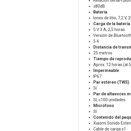
Relación señal-ruido
≥80dB
Batería
Iones de litio, 7,2 V
Carga de la batería
5 V 3 A, 2,5 horas
Versión de Bluetoot
5.4
Distancia de trans
25 metros
Tiempo de reprodu
Aprox. 12 horas (al 
Impermeable
IP67
Par estéreo (TWS)
Sí
Par de altavoces mú
Sí, ≤100 unidades
Micrófono
Sí
Contenido del paqu
Xiaomi Sonido Exteri
Cable de carga x1