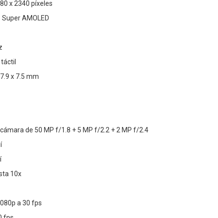
080 x 2340 píxeles
a: Super AMOLED
z
táctil
77.9 x 7.5 mm
 cámara de 50 MP f/1.8 + 5 MP f/2.2 + 2 MP f/2.4
í
í
sta 10x
1080p a 30 fps
0 fps