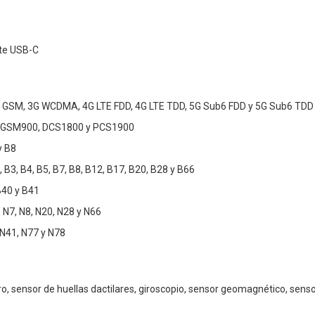
nte USB-C
 GSM, 3G WCDMA, 4G LTE FDD, 4G LTE TDD, 5G Sub6 FDD y 5G Sub6 TDD
 GSM900, DCS1800 y PCS1900
y B8
 B3, B4, B5, B7, B8, B12, B17, B20, B28 y B66
B40 y B41
 N7, N8, N20, N28 y N66
 N41, N77 y N78
, sensor de huellas dactilares, giroscopio, sensor geomagnético, sensor