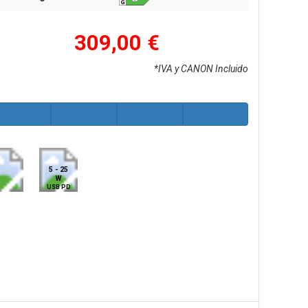
309,00 €
*IVA y CANON Incluido
5 - 25
W
USB PD