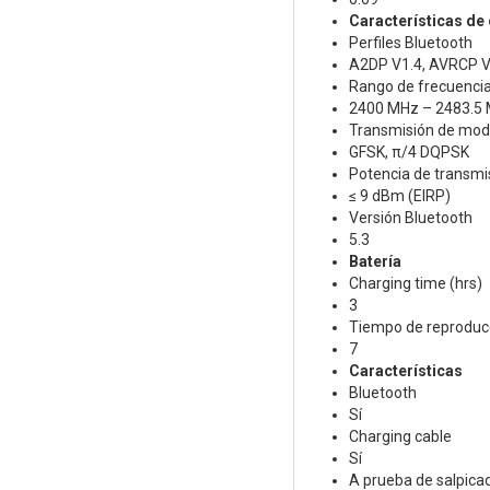
Características de 
Perfiles Bluetooth
A2DP V1.4, AVRCP V
Rango de frecuencia
2400 MHz – 2483.5
Transmisión de modu
GFSK, π/4 DQPSK
Potencia de transmi
≤ 9 dBm (EIRP)
Versión Bluetooth
5.3
Batería
Charging time (hrs)
3
Tiempo de reproduc
7
Características
Bluetooth
Sí
Charging cable
Sí
A prueba de salpica