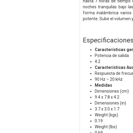
hasta 7 horas de tiempo d
noches tranquilas bajo l
forma inalámbrica vario
potente. Sube el volumen y 
Especificacione
Características ge
Potencia de salida
4.2
Características Au
Respuesta de frecu
90 Hz – 20 kHz
Medidas
Dimensiones (cm)
9.4 x 7.8 x 4.2
Dimensiones (in)
3.7 x 3.0 x 1.7
Weight (kgs)
0.19
Weight (lbs)
0.69