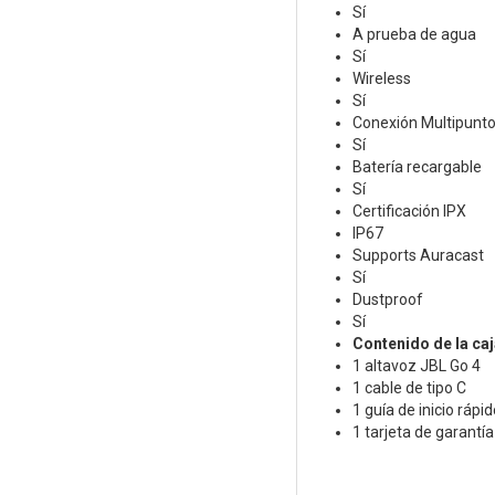
Sí
A prueba de agua
Sí
Wireless
Sí
Conexión Multipunt
Sí
Batería recargable
Sí
Certificación IPX
IP67
Supports Auracast
Sí
Dustproof
Sí
Contenido de la caj
1 altavoz JBL Go 4
1 cable de tipo C
1 guía de inicio rápid
1 tarjeta de garantía