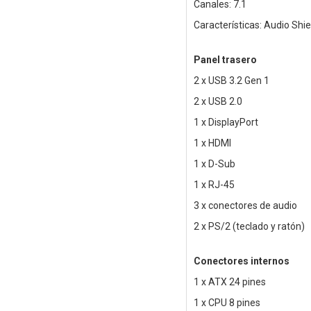
Canales: 7.1
Características: Audio Sh
Panel trasero
2 x USB 3.2 Gen 1
2 x USB 2.0
1 x DisplayPort
1 x HDMI
1 x D-Sub
1 x RJ-45
3 x conectores de audio
2 x PS/2 (teclado y ratón)
Conectores internos
1 x ATX 24 pines
1 x CPU 8 pines