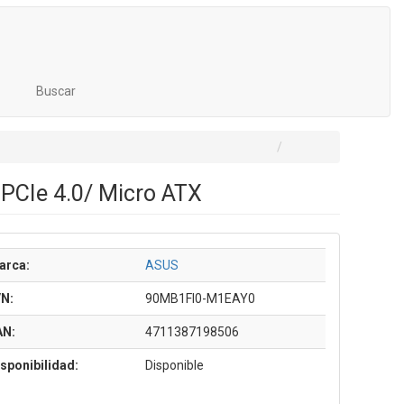
Buscar
PCIe 4.0/ Micro ATX
arca:
ASUS
/N:
90MB1FI0-M1EAY0
AN:
4711387198506
sponibilidad:
Disponible