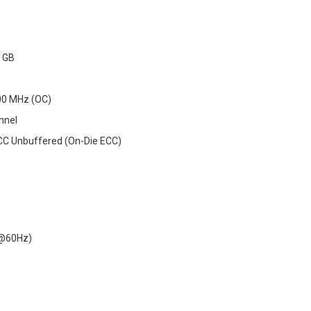
 GB
00 MHz (OC)
nnel
CC Unbuffered (On-Die ECC)
K@60Hz)