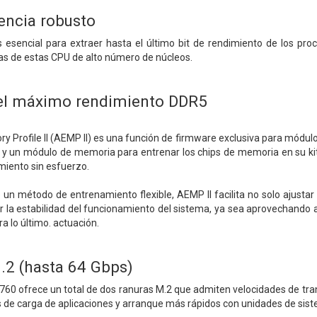
encia robusto
s esencial para extraer hasta el último bit de rendimiento de los p
as de estas CPU de alto número de núcleos.
 el máximo rendimiento DDR5
rofile II (AEMP II) es una función de firmware exclusiva para módulo
y un módulo de memoria para entrenar los chips de memoria en su kit
miento sin esfuerzo.
 un método de entrenamiento flexible, AEMP II facilita no solo ajustar
 la estabilidad del funcionamiento del sistema, ya sea aprovechando
ra lo último. actuación.
.2 (hasta 64 Gbps)
60 ofrece un total de dos ranuras M.2 que admiten velocidades de tran
 de carga de aplicaciones y arranque más rápidos con unidades de sist