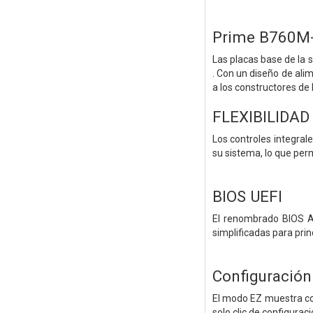
Prime B760M
Las placas base de la 
. Con un diseño de ali
a los constructores de
FLEXIBILIDAD
Los controles integral
su sistema, lo que per
BIOS UEFI
El renombrado BIOS AS
simplificadas para pri
Configuración 
El modo EZ muestra conf
solo clic de configura