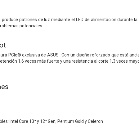
e produce patrones de luz mediante el LED de alimentación durante l
problemas potenciales.
ot
nura PCIe® exclusiva de ASUS . Con un diseño reforzado que está ancl
etención 1,6 veces más fuerte y una resistencia al corte 1,3 veces may
nes
es: Intel Core 13ª y 12ª Gen, Pentium Gold y Celeron