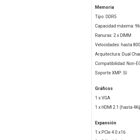
Memoria
Tipo: DDR5
Capacidad máxima: 96
Ranuras: 2 x DIMM
Velocidades: hasta 80
Arquitectura: Dual Cha
Compatibilidad: Non-E
Soporte XMP: Sí
Gráficos
1 x VGA
1 x HDMI 2.1 (hasta 4
Expansión
1 x PCIe 4.0 x16