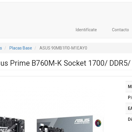
Identifícate
Contacto
s
Placas Base
ASUS 90MB1FI0-M1EAY0
sus Prime B760M-K Socket 1700/ DDR5/ 
M
P
E
Di