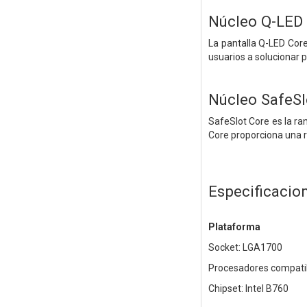
Núcleo Q-LED
La pantalla Q-LED Cor
usuarios a solucionar 
Núcleo SafeSl
SafeSlot Core es la ra
Core proporciona una r
Especificacio
Plataforma
Socket: LGA1700
Procesadores compatibl
Chipset: Intel B760