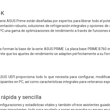
-K
serie ASUS Prime están diseñadas por expertos para liberar todo el pot
mentación robusto, soluciones de refrigeración integrales y opciones de
 PC una gama de optimizaciones de rendimiento a través de funciones in
es forman la base de la serie ASUS PRIME. La placa base PRIME B760 in
mite que los ajustes de rendimiento se adapten perfectamente a su for
US UEFI proporciona todo lo que necesita para configurar, modificar
ncipiantes en PC, así como características integrales para veteranos ex
rápida y sencilla
iguraciones y estadísticas vitales y también ofrece asistentes guiados,
ciones importantes, todo para ayudarlo a poner en marcha su equipo en